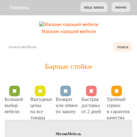
Тюмень
ваш заказ
меню
Магазин хорошей мебели
поиск
Барные стойки
Большой
Выгодные
Возврат
Быстрая
Удобный
выбор
цены
или обмен
доставка
сервис
мебели
на все
по закону
от 2 дней
и гарантия
товары
качества
МотивМебель