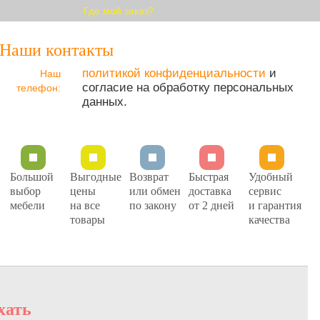
Где мой заказ?
Наши контакты
политикой конфиденциальности
и
Наш
согласие на обработку персональных
телефон:
данных.
Большой
Выгодные
Возврат
Быстрая
Удобный
выбор
цены
или обмен
доставка
сервис
мебели
на все
по закону
от 2 дней
и гарантия
товары
качества
хать