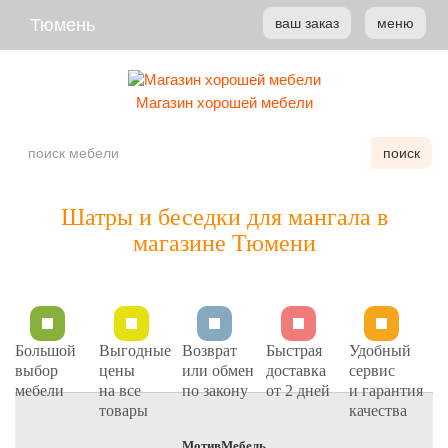
Тюмень
ваш заказ
меню
Магазин хорошей мебели
поиск
Шатры и беседки для мангала в
магазине Тюмени
Большой
Выгодные
Возврат
Быстрая
Удобный
выбор
цены
или обмен
доставка
сервис
мебели
на все
по закону
от 2 дней
и гарантия
товары
качества
МотивМебель