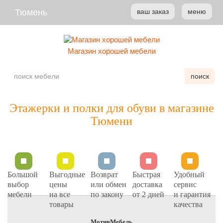
Тюмень
ваш заказ
меню
Магазин хорошей мебели
поиск
Этажерки и полки для обуви в магазине
Тюмени
Большой
Выгодные
Возврат
Быстрая
Удобный
выбор
цены
или обмен
доставка
сервис
мебели
на все
по закону
от 2 дней
и гарантия
товары
качества
МотивМебель