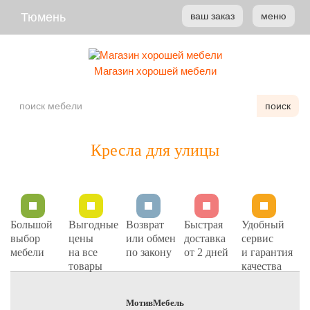
Тюмень
ваш заказ
меню
Магазин хорошей мебели
поиск
Кресла для улицы
Большой
Выгодные
Возврат
Быстрая
Удобный
выбор
цены
или обмен
доставка
сервис
мебели
на все
по закону
от 2 дней
и гарантия
товары
качества
МотивМебель