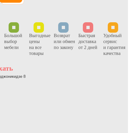
Большой
Выгодные
Возврат
Быстрая
Удобный
выбор
цены
или обмен
доставка
сервис
мебели
на все
по закону
от 2 дней
и гарантия
товары
качества
хать
Орджоникидзе 8