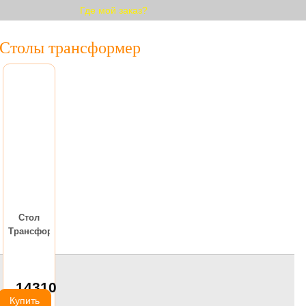
Где мой заказ?
Столы трансформер
Стол
Трансформер
Техно
14310
руб.
Купить