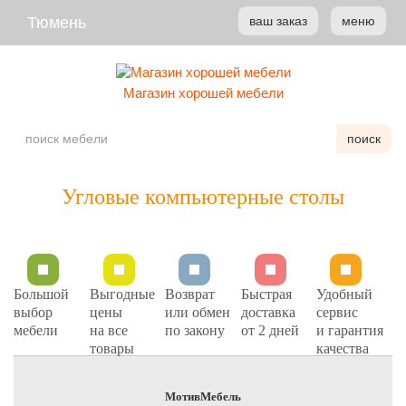
Тюмень
ваш заказ
меню
Магазин хорошей мебели
поиск
Угловые компьютерные столы
Большой
Выгодные
Возврат
Быстрая
Удобный
выбор
цены
или обмен
доставка
сервис
мебели
на все
по закону
от 2 дней
и гарантия
товары
качества
МотивМебель