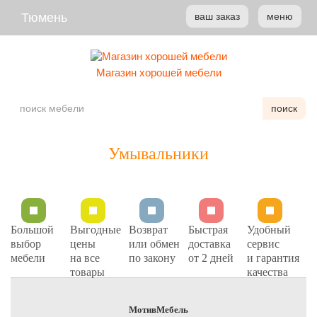
Тюмень
ваш заказ
меню
Магазин хорошей мебели
поиск
Умывальники
Большой
Выгодные
Возврат
Быстрая
Удобный
выбор
цены
или обмен
доставка
сервис
мебели
на все
по закону
от 2 дней
и гарантия
товары
качества
МотивМебель